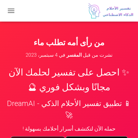
ت
ب
د
ي
ل
من رأى أمه تطلب ماء
ا
ل
نشرت من قبل
المفسر
في
4 سبتمبر، 2023
ت
ن
ق
✨ احصل على تفسير لحلمك الآن
ل
مجانًا وبشكل فوري 🔮
📱 تطبيق تفسير الأحلام الذكي - DreamAI
🚀
حمله الآن لتكتشف أسرار أحلامك بسهولة !