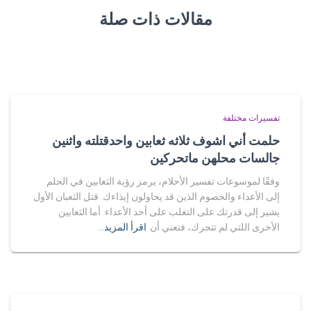
مقالات ذات صلة
تفسيرات مختلفة
حلمت أني اشوف ثلاثه ثعابين واحدقتلته واثنين
جالسات محلهن ماتحركين
وفقًا لموسوعات تفسير الأحلام، يرمز رؤية الثعابين في الحلم
إلى الأعداء والخصوم الذين قد يحاولون إيذاءك. قتل الثعبان الأول
يشير إلى قدرتك على التغلب على أحد الأعداء. أما الثعابين
الأخرى اللتي لم تتحرك، فتعني أن
اقرأ المزيد…