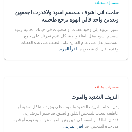
تفسيرات مختلفة
حلمت اني اشوف سمسم اسود ولاقدرت اجمعهن
وبعدين واحد قالي انهوه يرجع طحينيه
تشير الرؤية إلى وجود عقبات أو صعوبات في حياتك الحالية. رؤية
سمسم أسود يمثل العناء والمشاكل. عدم قدرتك على جمع
السمسم يدل على عدم القدرة على التغلب على هذه العقبات.
وعندما قال لك شخص ما
اقرأ المزيد…
تفسيرات مختلفة
النزيف الشديد والموت
يدل الحلم بالنزيف الشديد والموت على وجود مشاكل صحية أو
عاطفية تسبب للشخص القلق والضيق. قد يشير النزيف إلى
فقدان الطاقة والقوة، في حين يعبر الموت عن نهاية دورة أو فترة
في حياة الشخص. قد
اقرأ المزيد…