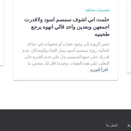
تفسيرات مختلفة
حلمت اني اشوف سمسم اسود ولاقدرت
اجمعهن وبعدين واحد قالي انهوه يرجع
طحينيه
تشير الرؤية إلى وجود عقبات أو صعوبات في حياتك
الحالية. رؤية سمسم أسود يمثل العناء والمشاكل. عدم
قدرتك على جمع السمسم يدل على عدم القدرة على
التغلب على هذه العقبات. وعندما قال لك شخص ما
اقرأ المزيد…
وط
اتصل بنا