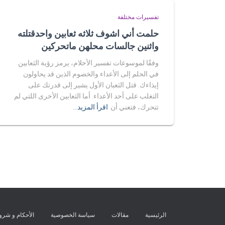
تفسيرات مختلفة
حلمت أني اشوف ثلاثه ثعابين واحدقتلته
واثنين جالسات محلهن ماتحركين
وفقًا لموسوعات تفسير الأحلام، يرمز رؤية الثعابين
في الحلم إلى الأعداء والخصوم الذين قد يحاولون
إيذاءك. قتل الثعبان الأول يشير إلى قدرتك على
التغلب على أحد الأعداء. أما الثعابين الأخرى اللتي لم
تتحرك، فتعني أن
اقرأ المزيد…
الرئيسية
مقالات
سياسة الخصوصية
الأحكام و شر