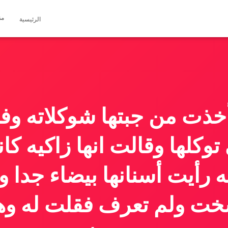
مق
الرئيسية
أخذت من جبتها شوكلاته و
توكلها وقالت انها زاكيه ك
ه رأيت أسنانها بيضاء جدا و
سخت ولم تعرف فقلت له وه