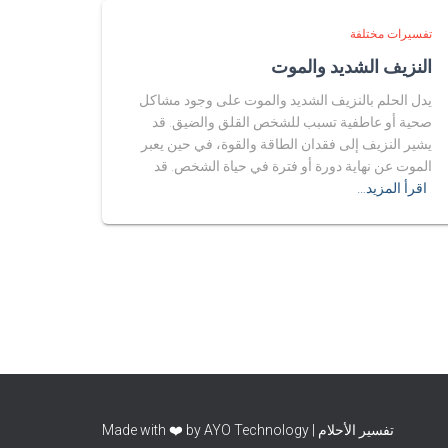
تفسيرات مختلفة
النزيف الشديد والموت
يدل الحلم بالنزيف الشديد والموت على وجود مشاكل
صحية أو عاطفية تسبب للشخص القلق والضيق. قد
يشير النزيف إلى فقدان الطاقة والقوة، في حين يعبر
الموت عن نهاية دورة أو فترة في حياة الشخص. قد
اقرأ المزيد…
تفسير الأحلام | Made with ❤️ by AYO Technology