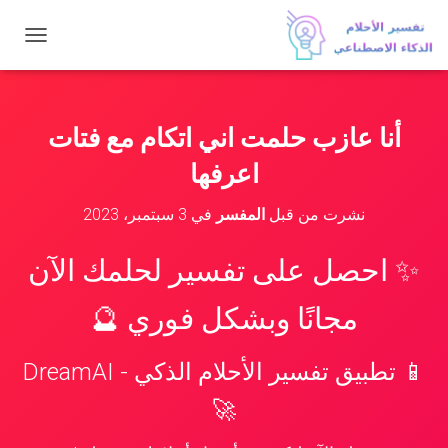
ت
ب
د
ي
ل
أنا عازب حلمت اني اتكام مع فتات
ا
ل
اعرفها
ت
ن
نشرت من قبل
المفسر
في
3 سبتمبر، 2023
ق
ل
✨ احصل على تفسير لحلمك الآن
مجانًا وبشكل فوري 🔮
📱 تطبيق تفسير الأحلام الذكي - DreamAI
🚀