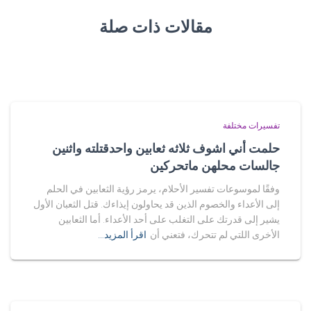
مقالات ذات صلة
تفسيرات مختلفة
حلمت أني اشوف ثلاثه ثعابين واحدقتلته واثنين
جالسات محلهن ماتحركين
وفقًا لموسوعات تفسير الأحلام، يرمز رؤية الثعابين في الحلم
إلى الأعداء والخصوم الذين قد يحاولون إيذاءك. قتل الثعبان الأول
يشير إلى قدرتك على التغلب على أحد الأعداء. أما الثعابين
الأخرى اللتي لم تتحرك، فتعني أن
اقرأ المزيد…