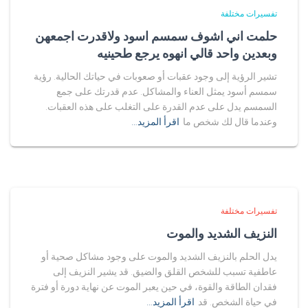
تفسيرات مختلفة
حلمت اني اشوف سمسم اسود ولاقدرت اجمعهن
وبعدين واحد قالي انهوه يرجع طحينيه
تشير الرؤية إلى وجود عقبات أو صعوبات في حياتك الحالية. رؤية
سمسم أسود يمثل العناء والمشاكل. عدم قدرتك على جمع
السمسم يدل على عدم القدرة على التغلب على هذه العقبات.
وعندما قال لك شخص ما
اقرأ المزيد…
تفسيرات مختلفة
النزيف الشديد والموت
يدل الحلم بالنزيف الشديد والموت على وجود مشاكل صحية أو
عاطفية تسبب للشخص القلق والضيق. قد يشير النزيف إلى
فقدان الطاقة والقوة، في حين يعبر الموت عن نهاية دورة أو فترة
في حياة الشخص. قد
اقرأ المزيد…