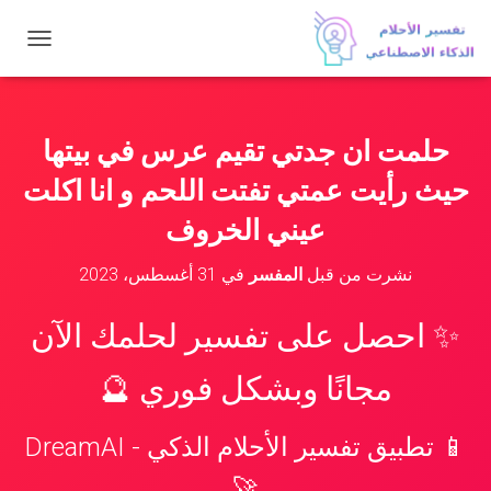
ت
ب
د
ي
ل
حلمت ان جدتي تقيم عرس في بيتها
ا
ل
حيث رأيت عمتي تفتت اللحم و انا اكلت
ت
ن
عيني الخروف
ق
ل
نشرت من قبل
المفسر
في
31 أغسطس، 2023
✨ احصل على تفسير لحلمك الآن
مجانًا وبشكل فوري 🔮
📱 تطبيق تفسير الأحلام الذكي - DreamAI
🚀