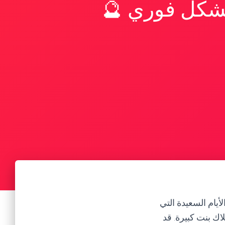
بشكل فوري 🔮
أيام السعيدة التي
اك بنت كبيرة. قد