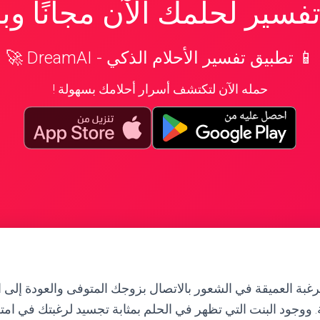
سير لحلمك الآن مجانًا و
📱 تطبيق تفسير الأحلام الذكي - DreamAI 🚀
حمله الآن لتكتشف أسرار أحلامك بسهولة !
رغبة العميقة في الشعور بالاتصال بزوجك المتوفى والعودة إلى ال
. ووجود البنت التي تظهر في الحلم بمثابة تجسيد لرغبتك في امتل