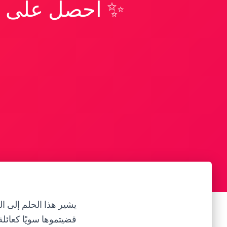
✨ احصل على تف
يشير هذا الحلم إلى ال
قضيتموها سويًا كعائلة