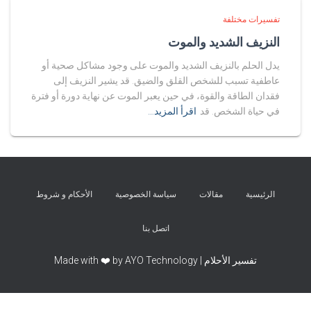
تفسيرات مختلفة
النزيف الشديد والموت
يدل الحلم بالنزيف الشديد والموت على وجود مشاكل صحية أو
عاطفية تسبب للشخص القلق والضيق. قد يشير النزيف إلى
فقدان الطاقة والقوة، في حين يعبر الموت عن نهاية دورة أو فترة
في حياة الشخص. قد
اقرأ المزيد…
الرئيسية
مقالات
سياسة الخصوصية
الأحكام و شروط
اتصل بنا
تفسير الأحلام | Made with ❤️ by AYO Technology