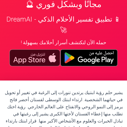
مجانًا وبشكل فوري 🔮
📱 تطبيق تفسير الأحلام الذكي - DreamAI
🚀
حمله الآن لتكتشف أسرار أحلامك بسهولة !
يشير حلم رؤية ابنتيك يرتدين تنورات إلى الرغبة في تغيير أو تحويل
في حياتهما الشخصية. ارتداء ابنتك الوسطى لفستان أخضر فاتح
يرمز إلى النمو الروحي والانفتاح على العالم الخارجي. رؤية اختك
تطلب منها إعطاء الفستان لأختها الكبرى يشير إلى رغبتها في
تبادل الخبرات والعلوم مع الأشخاص الأكبر منها. قرار ابنتك بارتداء