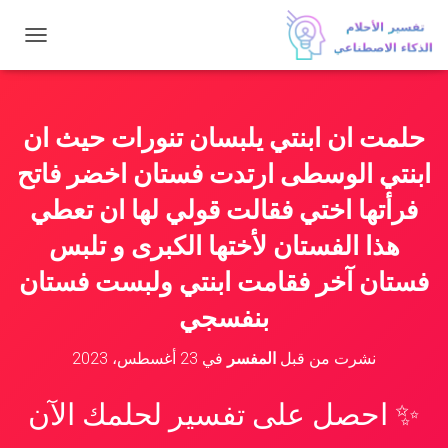
ت
ب
د
ي
ل
حلمت ان ابنتي يلبسان تنورات حيث ان
ا
ل
ابنتي الوسطى ارتدت فستان اخضر فاتح
ت
ن
فرأتها اختي فقالت قولي لها ان تعطي
ق
هذا الفستان لأختها الكبرى و تلبس
ل
فستان آخر فقامت ابنتي ولبست فستان
بنفسجي
نشرت من قبل
المفسر
في
23 أغسطس، 2023
✨ احصل على تفسير لحلمك الآن