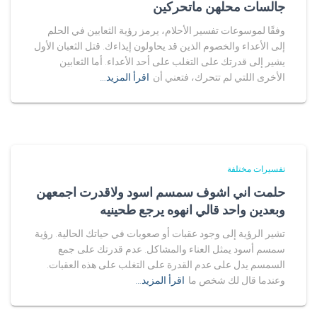
جالسات محلهن ماتحركين
وفقًا لموسوعات تفسير الأحلام، يرمز رؤية الثعابين في الحلم
إلى الأعداء والخصوم الذين قد يحاولون إيذاءك. قتل الثعبان الأول
يشير إلى قدرتك على التغلب على أحد الأعداء. أما الثعابين
الأخرى اللتي لم تتحرك، فتعني أن
اقرأ المزيد…
تفسيرات مختلفة
حلمت اني اشوف سمسم اسود ولاقدرت اجمعهن
وبعدين واحد قالي انهوه يرجع طحينيه
تشير الرؤية إلى وجود عقبات أو صعوبات في حياتك الحالية. رؤية
سمسم أسود يمثل العناء والمشاكل. عدم قدرتك على جمع
السمسم يدل على عدم القدرة على التغلب على هذه العقبات.
وعندما قال لك شخص ما
اقرأ المزيد…