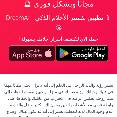
مجانًا وبشكل فوري 🔮
📱 تطبيق تفسير الأحلام الذكي - DreamAI
🚀
حمله الآن لتكتشف أسرار أحلامك بسهولة !
تشير رؤية والدك الراحل في الحلم إلى أنه لا يزال يحتل مكانًا مهمًا
في قلبك وحياتك. رؤية نفسك في منزله وتجهيز نفسك للذهاب إلى
بيت زوجك تعكس الرغبة في الاقتراب من عائلتك والحفاظ على
رابطة قربى مع الأشخاص الذين يعنون لك الكثير. زعل والدك من
عدم وجود المال لديه ليعطيك يشير إلى أنه قد يكون هناك أوضاع