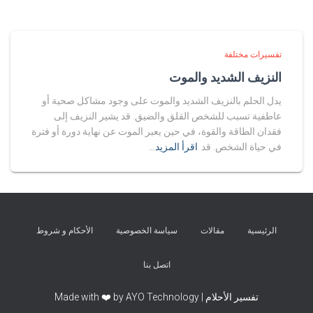
تفسيرات مختلفة
النزيف الشديد والموت
يدل الحلم بالنزيف الشديد والموت على وجود مشاكل صحية أو
عاطفية تسبب للشخص القلق والضيق. قد يشير النزيف إلى
فقدان الطاقة والقوة، في حين يعبر الموت عن نهاية دورة أو فترة
في حياة الشخص. قد
اقرأ المزيد…
الرئيسية
مقالات
سياسة الخصوصية
الأحكام و شروط
اتصل بنا
تفسير الأحلام | Made with ❤️ by AYO Technology