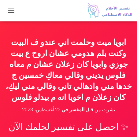
ت
ب
د
ي
ل
ابويا ميت وحلمت اني عندو ف البيت
ا
ل
وكنت بلم هدومي عشان اروح ع بيت
ت
ن
جوزي وابويا كان زعلان عشان م معاه
ق
فلوس يديني وقالي معاكِ خمسين ج
ل
خدها مني وادهالي تاني وقالي مني ليكِ،
كان زعلان م اخويا انه م بيدلو فلوس
نشرت من قبل
المفسر
في
22 أغسطس، 2023
✨ احصل على تفسير لحلمك الآن