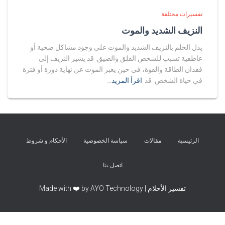
تفسيرات مختلفة
النزيف الشديد والموت
يدل الحلم بالنزيف الشديد والموت على وجود مشاكل صحية أو
عاطفية تسبب للشخص القلق والضيق. قد يشير النزيف إلى
فقدان الطاقة والقوة، في حين يعبر الموت عن نهاية دورة أو فترة
في حياة الشخص. قد
اقرأ المزيد…
الرئيسية
مقالات
سياسة الخصوصية
الأحكام و شروط
اتصل بنا
تفسير الأحلام | Made with ❤️ by AYO Technology