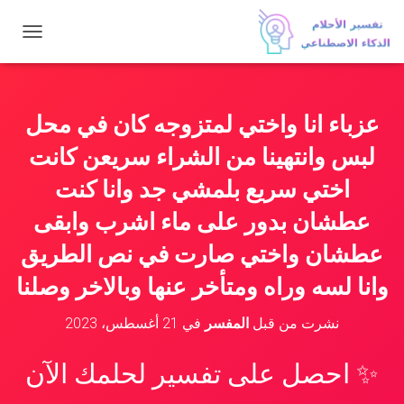
ت
ب
د
ي
ل
عزباء انا واختي لمتزوجه كان في محل
ا
ل
لبس وانتهينا من الشراء سريعن كانت
ت
ن
اختي سريع بلمشي جد وانا كنت
ق
عطشان بدور على ماء اشرب وابقى
ل
عطشان واختي صارت في نص الطريق
وانا لسه وراه ومتأخر عنها وبالاخر وصلنا
نشرت من قبل
المفسر
في
21 أغسطس، 2023
✨ احصل على تفسير لحلمك الآن