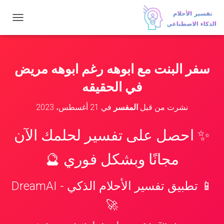
ت
ب
د
ي
ل
سفر البنت مع ابوهه رغم ابوهه مريض
ا
ل
في الحقيقه
ت
ن
نشرت من قبل
المفسر
في
21 أغسطس، 2023
ق
ل
✨ احصل على تفسير لحلمك الآن
مجانًا وبشكل فوري 🔮
📱 تطبيق تفسير الأحلام الذكي - DreamAI
🚀