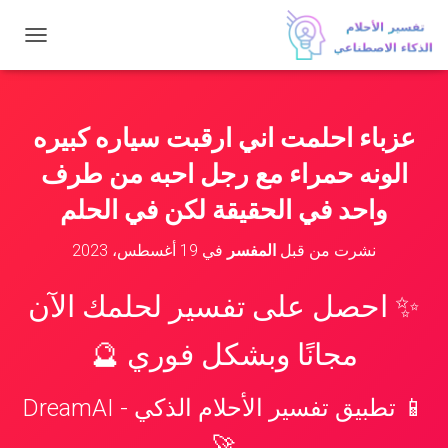
ت
ب
د
ي
ل
عزباء احلمت اني ارقبت سياره كبيره
ا
ل
الونه حمراء مع رجل احبه من طرف
ت
ن
واحد في الحقيقة لكن في الحلم
ق
ل
نشرت من قبل
المفسر
في
19 أغسطس، 2023
✨ احصل على تفسير لحلمك الآن
مجانًا وبشكل فوري 🔮
📱 تطبيق تفسير الأحلام الذكي - DreamAI
🚀