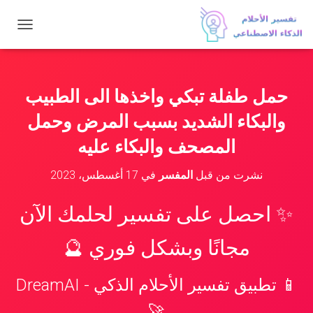
ت
ب
د
ي
ل
حمل طفلة تبكي واخذها الى الطبيب
ا
ل
والبكاء الشديد بسبب المرض وحمل
ت
ن
المصحف والبكاء عليه
ق
ل
نشرت من قبل
المفسر
في
17 أغسطس، 2023
✨ احصل على تفسير لحلمك الآن
مجانًا وبشكل فوري 🔮
📱 تطبيق تفسير الأحلام الذكي - DreamAI
🚀