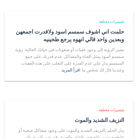
تفسيرات مختلفة
حلمت اني اشوف سمسم اسود ولاقدرت اجمعهن
وبعدين واحد قالي انهوه يرجع طحينيه
تشير الرؤية إلى وجود عقبات أو صعوبات في حياتك الحالية. رؤية
سمسم أسود يمثل العناء والمشاكل. عدم قدرتك على جمع
السمسم يدل على عدم القدرة على التغلب على هذه العقبات.
وعندما قال لك شخص ما
اقرأ المزيد…
تفسيرات مختلفة
النزيف الشديد والموت
يدل الحلم بالنزيف الشديد والموت على وجود مشاكل صحية أو
عاطفية تسبب للشخص القلق والضيق. قد يشير النزيف إلى