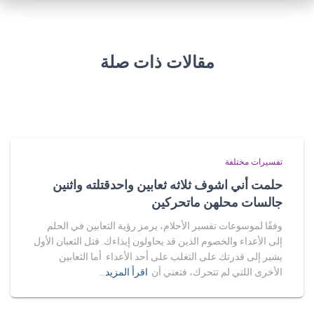
مقالات ذات صلة
تفسيرات مختلفة
حلمت أني اشوف ثلاثه ثعابين واحدقتلته واثنين
جالسات محلهن ماتحركين
وفقًا لموسوعات تفسير الأحلام، يرمز رؤية الثعابين في الحلم
إلى الأعداء والخصوم الذين قد يحاولون إيذاءك. قتل الثعبان الأول
يشير إلى قدرتك على التغلب على أحد الأعداء. أما الثعابين
الأخرى اللتي لم تتحرك، فتعني أن
اقرأ المزيد…