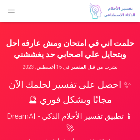
ت
ب
د
ي
ل
حلمت اني في امتحان ومش عارفه احل
ا
ل
وبتحايل علي اصحابي حد يغششني
ت
ن
نشرت من قبل
المفسر
في
15 أغسطس، 2023
ق
ل
✨ احصل على تفسير لحلمك الآن
مجانًا وبشكل فوري 🔮
📱 تطبيق تفسير الأحلام الذكي - DreamAI
🚀