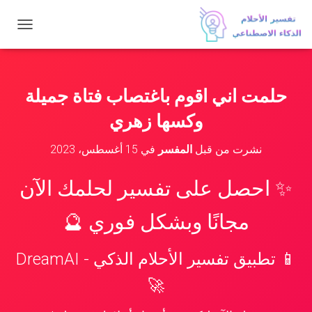
ت
ب
د
ي
ل
حلمت اني اقوم باغتصاب فتاة جميلة
ا
ل
وكسها زهري
ت
ن
نشرت من قبل
المفسر
في
15 أغسطس، 2023
ق
ل
✨ احصل على تفسير لحلمك الآن
مجانًا وبشكل فوري 🔮
📱 تطبيق تفسير الأحلام الذكي - DreamAI
🚀