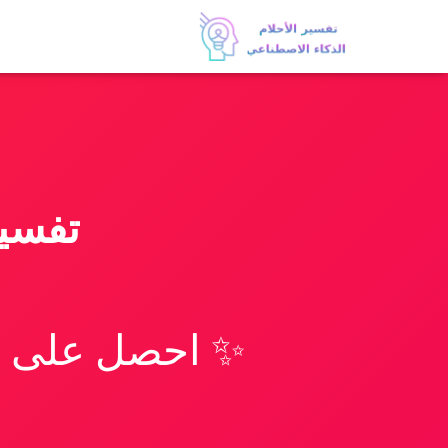
تفسي
✨ احصل على تف