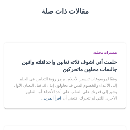
مقالات ذات صلة
تفسيرات مختلفة
حلمت أني اشوف ثلاثه ثعابين واحدقتلته واثنين
جالسات محلهن ماتحركين
وفقًا لموسوعات تفسير الأحلام، يرمز رؤية الثعابين في الحلم
إلى الأعداء والخصوم الذين قد يحاولون إيذاءك. قتل الثعبان الأول
يشير إلى قدرتك على التغلب على أحد الأعداء. أما الثعابين
الأخرى اللتي لم تتحرك، فتعني أن
اقرأ المزيد…