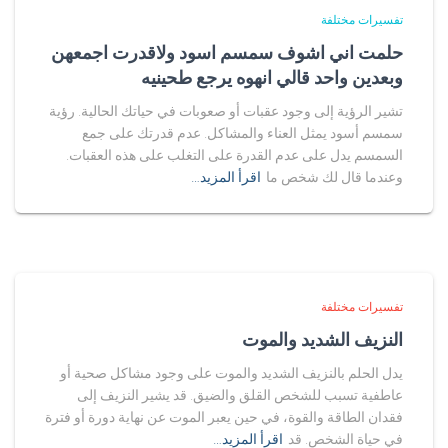
تفسيرات مختلفة
حلمت اني اشوف سمسم اسود ولاقدرت اجمعهن
وبعدين واحد قالي انهوه يرجع طحينيه
تشير الرؤية إلى وجود عقبات أو صعوبات في حياتك الحالية. رؤية
سمسم أسود يمثل العناء والمشاكل. عدم قدرتك على جمع
السمسم يدل على عدم القدرة على التغلب على هذه العقبات.
وعندما قال لك شخص ما
اقرأ المزيد…
تفسيرات مختلفة
النزيف الشديد والموت
يدل الحلم بالنزيف الشديد والموت على وجود مشاكل صحية أو
عاطفية تسبب للشخص القلق والضيق. قد يشير النزيف إلى
فقدان الطاقة والقوة، في حين يعبر الموت عن نهاية دورة أو فترة
في حياة الشخص. قد
اقرأ المزيد…