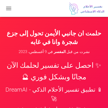
ت
ب
د
ي
ل
حلمت ان جانبي الأيمن تحول إلى جزع
ا
ل
شجرة وانا في غابه
ت
ن
نشرت من قبل
المفسر
في
9 أغسطس، 2023
ق
ل
✨ احصل على تفسير لحلمك الآن
مجانًا وبشكل فوري 🔮
📱 تطبيق تفسير الأحلام الذكي - DreamAI
🚀