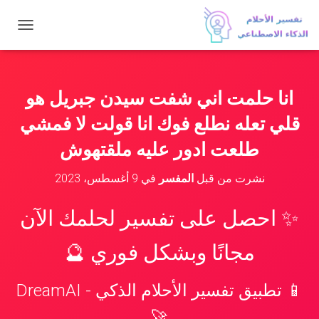
ت
ب
د
ي
ل
انا حلمت اني شفت سيدن جبريل هو
ا
ل
قلي تعله نطلع فوك انا قولت لا فمشي
ت
ن
طلعت ادور عليه ملقتهوش
ق
ل
نشرت من قبل
المفسر
في
9 أغسطس، 2023
✨ احصل على تفسير لحلمك الآن
مجانًا وبشكل فوري 🔮
📱 تطبيق تفسير الأحلام الذكي - DreamAI
🚀