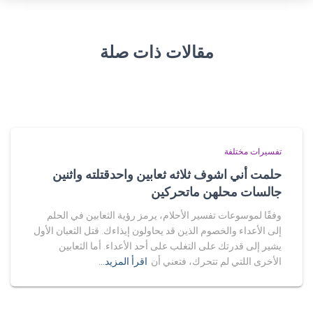
مقالات ذات صلة
تفسيرات مختلفة
حلمت أني اشوف ثلاثه ثعابين واحدقتلته واثنين
جالسات محلهن ماتحركين
وفقًا لموسوعات تفسير الأحلام، يرمز رؤية الثعابين في الحلم
إلى الأعداء والخصوم الذين قد يحاولون إيذاءك. قتل الثعبان الأول
يشير إلى قدرتك على التغلب على أحد الأعداء. أما الثعابين
الأخرى اللتي لم تتحرك، فتعني أن
اقرأ المزيد…