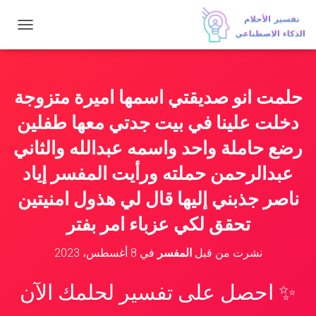
ت
ب
د
ي
ل
حلمت انو صديقتي اسمها اميرة متزوجة
ا
ل
دخلت علينا في بيت جدتي معها طفلين
ت
ن
رضع حاملة واحد واسمه عبدالله والثاني
ق
عبدالرحمن حملته ورأيت المفسر إياد
ل
ناصر جذبني إليها قال لي هذول امنيتين
تحقق لكي عزباء امر بفتر
نشرت من قبل
المفسر
في
8 أغسطس، 2023
✨ احصل على تفسير لحلمك الآن