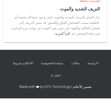
تفسيرات مختلفة
النزيف الشديد والموت
يدل الحلم بالنزيف الشديد والموت على وجود مشاكل صحية أو
عاطفية تسبب للشخص القلق والضيق. قد يشير النزيف إلى
فقدان الطاقة والقوة، في حين يعبر الموت عن نهاية دورة أو فترة
في حياة الشخص. قد
اقرأ المزيد…
الرئيسية
مقالات
سياسة الخصوصية
الأحكام و شروط
اتصل بنا
تفسير الأحلام | Made with ❤️ by AYO Technology
Exit mobile version