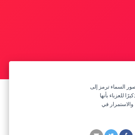
صور السماء ترمز إلى
ا للعزباء بأنها
س والاستمرار في