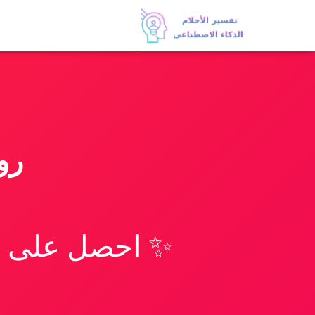
رو
✨ احصل على تف