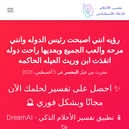
ت
ب
د
ي
ل
رؤيه انني اصبحت رئيس الدوله وانني
ا
ل
مرحه والعب الجميع وبعديها راحت دوله
ت
ن
انقذت ابن وريث العيله الحاكمه
ق
ل
نشرت من قبل
المفسر
في
5 أغسطس، 2023
✨ احصل على تفسير لحلمك الآن
مجانًا وبشكل فوري 🔮
📱 تطبيق تفسير الأحلام الذكي - DreamAI
🚀