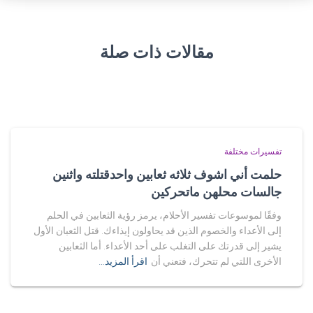
مقالات ذات صلة
تفسيرات مختلفة
حلمت أني اشوف ثلاثه ثعابين واحدقتلته واثنين
جالسات محلهن ماتحركين
وفقًا لموسوعات تفسير الأحلام، يرمز رؤية الثعابين في الحلم
إلى الأعداء والخصوم الذين قد يحاولون إيذاءك. قتل الثعبان الأول
يشير إلى قدرتك على التغلب على أحد الأعداء. أما الثعابين
الأخرى اللتي لم تتحرك، فتعني أن
اقرأ المزيد…