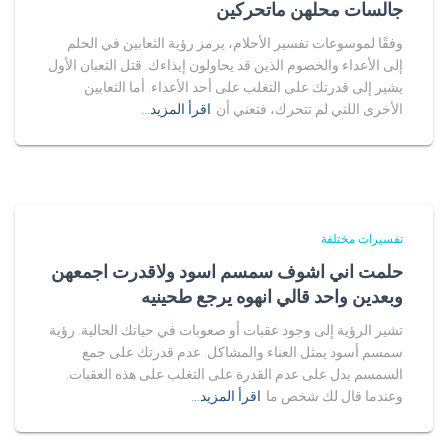
جالسات محلهن ماتحركين
وفقًا لموسوعات تفسير الأحلام، يرمز رؤية الثعابين في الحلم
إلى الأعداء والخصوم الذين قد يحاولون إيذاءك. قتل الثعبان الأول
يشير إلى قدرتك على التغلب على أحد الأعداء. أما الثعابين
الأخرى اللتي لم تتحرك، فتعني أن
اقرأ المزيد…
تفسيرات مختلفة
حلمت اني اشوف سمسم اسود ولاقدرت اجمعهن
وبعدين واحد قالي انهوه يرجع طحينيه
تشير الرؤية إلى وجود عقبات أو صعوبات في حياتك الحالية. رؤية
سمسم أسود يمثل العناء والمشاكل. عدم قدرتك على جمع
السمسم يدل على عدم القدرة على التغلب على هذه العقبات.
وعندما قال لك شخص ما
اقرأ المزيد…