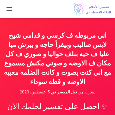
ت
ب
د
ي
ل
اني مربوطه ف كرسي و قدامي شيخ
ا
ل
لابس صاليب وبيقرأ حاجه و بيرش ميا
ت
ن
عليا ف حيه بتلف حواليا و صوري ف كل
ق
مكان ف الاوضه و صوتي مكنش مسموع
ل
مع اني كنت بصوت و كانت الضلمه معبيه
الاوضه و قطه سوداء
نشرت من قبل
المفسر
في
5 أغسطس، 2023
✨ احصل على تفسير لحلمك الآن