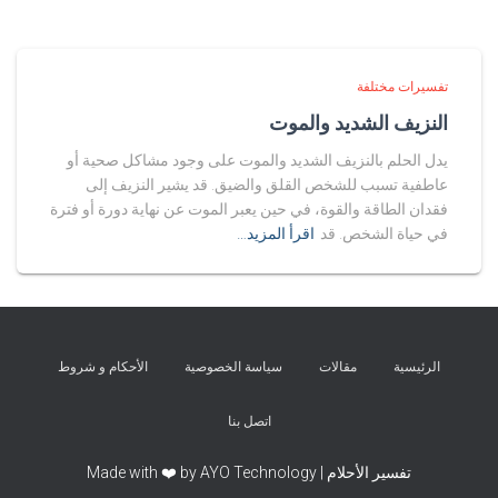
تفسيرات مختلفة
النزيف الشديد والموت
يدل الحلم بالنزيف الشديد والموت على وجود مشاكل صحية أو
عاطفية تسبب للشخص القلق والضيق. قد يشير النزيف إلى
فقدان الطاقة والقوة، في حين يعبر الموت عن نهاية دورة أو فترة
في حياة الشخص. قد
اقرأ المزيد…
الرئيسية
مقالات
سياسة الخصوصية
الأحكام و شروط
اتصل بنا
تفسير الأحلام | Made with ❤️ by AYO Technology