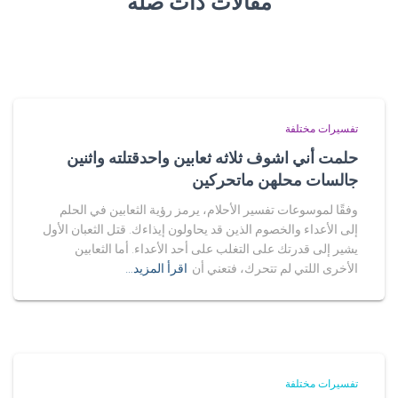
مقالات ذات صلة
تفسيرات مختلفة
حلمت أني اشوف ثلاثه ثعابين واحدقتلته واثنين
جالسات محلهن ماتحركين
وفقًا لموسوعات تفسير الأحلام، يرمز رؤية الثعابين في الحلم
إلى الأعداء والخصوم الذين قد يحاولون إيذاءك. قتل الثعبان الأول
يشير إلى قدرتك على التغلب على أحد الأعداء. أما الثعابين
الأخرى اللتي لم تتحرك، فتعني أن
اقرأ المزيد…
تفسيرات مختلفة