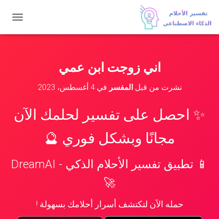
ت
ب
د
ي
ل
اني زوجت ابن عمي
ا
ل
نشرت من قبل
المفسر
في
4 أغسطس، 2023
ت
ن
ق
✨ احصل على تفسير لحلمك الآن
ل
مجانًا وبشكل فوري 🔮
📱 تطبيق تفسير الأحلام الذكي - DreamAI
🚀
حمله الآن لتكتشف أسرار أحلامك بسهولة !