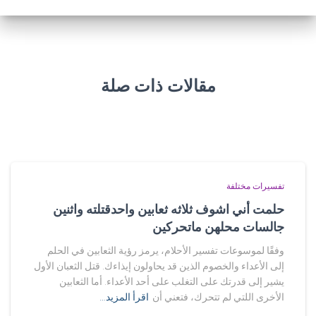
مقالات ذات صلة
تفسيرات مختلفة
حلمت أني اشوف ثلاثه ثعابين واحدقتلته واثنين
جالسات محلهن ماتحركين
وفقًا لموسوعات تفسير الأحلام، يرمز رؤية الثعابين في الحلم
إلى الأعداء والخصوم الذين قد يحاولون إيذاءك. قتل الثعبان الأول
يشير إلى قدرتك على التغلب على أحد الأعداء. أما الثعابين
الأخرى اللتي لم تتحرك، فتعني أن
اقرأ المزيد…