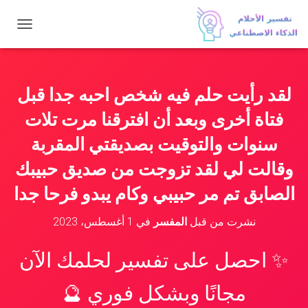
ت
ب
د
ي
ل
لقد رأيت حلم فيه شخص احبه جدا قبل
ا
ل
فتاة أخرى وبعد أن افترقنا مرت تلات
ت
ن
سنوات والتوقيت بصديقتي المقربة
ق
وقالت لي لقد تزوجت من صديق حبيبك
ل
الصابق تم مر حبيبي وكام يبدو فرحا جدا
نشرت من قبل
المفسر
في
1 أغسطس، 2023
✨ احصل على تفسير لحلمك الآن
مجانًا وبشكل فوري 🔮