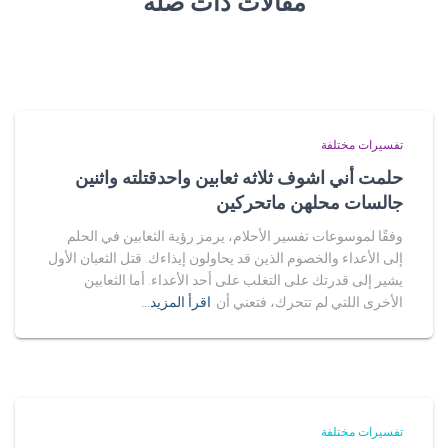
مقالات ذات صلة
تفسيرات مختلفة
حلمت أني اشوف ثلاثه ثعابين واحدقتلته واثنين
جالسات محلهن ماتحركين
وفقًا لموسوعات تفسير الأحلام، يرمز رؤية الثعابين في الحلم
إلى الأعداء والخصوم الذين قد يحاولون إيذاءك. قتل الثعبان الأول
يشير إلى قدرتك على التغلب على أحد الأعداء. أما الثعابين
الأخرى اللتي لم تتحرك، فتعني أن
اقرأ المزيد…
تفسيرات مختلفة