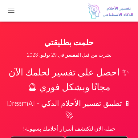
ت
ب
د
ي
ل
حلمت بطليقتي
ا
ل
نشرت من قبل
المفسر
في
29 يوليو، 2023
ت
ن
ق
✨ احصل على تفسير لحلمك الآن
ل
مجانًا وبشكل فوري 🔮
📱 تطبيق تفسير الأحلام الذكي - DreamAI
🚀
حمله الآن لتكتشف أسرار أحلامك بسهولة !