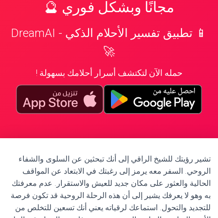
مجانًا وبشكل فوري 🔮
📱 تطبيق تفسير الأحلام الذكي - DreamAI
🚀
حمله الآن لتكتشف أسرار أحلامك بسهولة !
تشير رؤيتك للشيخ الراقي إلى أنك تبحثين عن السلوى والشفاء
الروحي. السفر معه يرمز إلى رغبتك في الابتعاد عن المواقف
الحالية والعثور على مكان جديد للعيش والاستقرار. عدم معرفتك
به وهو لا يعرفك يشير إلى أن هذه الرحلة الروحية قد تكون فرصة
للتجديد والتحول. استماعك لرقياته يعني أنك تسعين للتخلص من