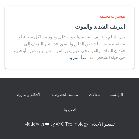
تفسيرات مختلفة
النزيف الشديد والموت
يدل الحلم بالنزيف الشديد والموت على وجود مشاكل صحية أو
عاطفية تسبب للشخص القلق والضيق. قد يشير النزيف إلى
فقدان الطاقة والقوة، في حين يعبر الموت عن نهاية دورة أو فترة
في حياة الشخص. قد
اقرأ المزيد…
الرئيسية
مقالات
سياسة الخصوصية
الأحكام و شروط
اتصل بنا
تفسير الأحلام | Made with ❤️ by AYO Technology