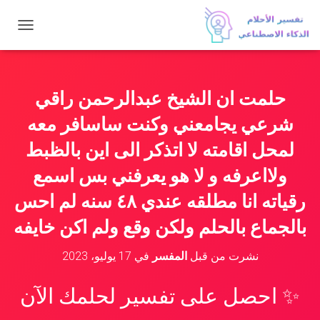
ت
ب
د
ي
ل
حلمت ان الشيخ عبدالرحمن راقي
ا
ل
شرعي يجامعني وكنت ساسافر معه
ت
ن
لمحل اقامته لا اتذكر الى اين بالظبط
ق
ولااعرفه و لا هو يعرفني بس اسمع
ل
رقياته انا مطلقه عندي ٤٨ سنه لم احس
بالجماع بالحلم ولكن وقع ولم اكن خايفه
نشرت من قبل
المفسر
في
17 يوليو، 2023
✨ احصل على تفسير لحلمك الآن