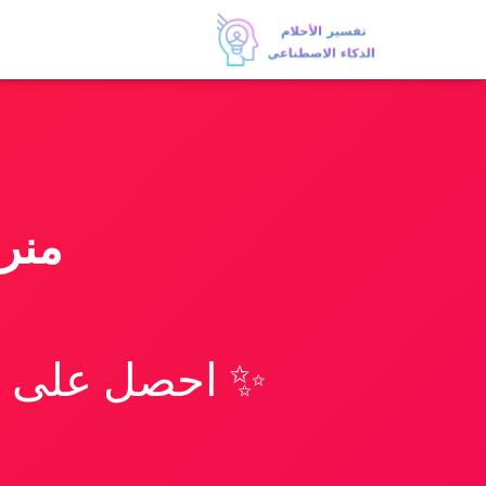
منرا
✨ احصل على تف