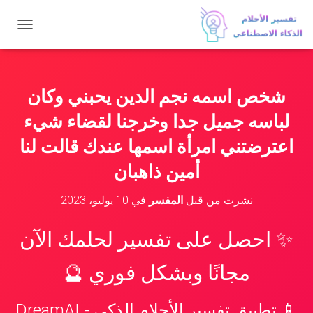
ت
ب
د
ي
ل
شخص اسمه نجم الدين يحبني وكان
ا
ل
لباسه جميل جدا وخرجنا لقضاء شيء
ت
ن
اعترضتني امرأة اسمها عندك قالت لنا
ق
أمين ذاهبان
ل
نشرت من قبل
المفسر
في
10 يوليو، 2023
✨ احصل على تفسير لحلمك الآن
مجانًا وبشكل فوري 🔮
📱 تطبيق تفسير الأحلام الذكي - DreamAI