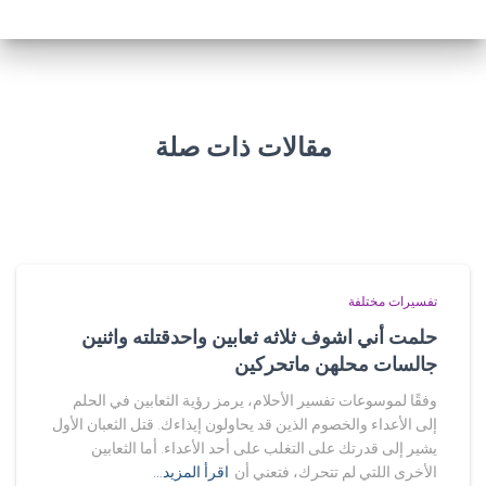
مقالات ذات صلة
تفسيرات مختلفة
حلمت أني اشوف ثلاثه ثعابين واحدقتلته واثنين
جالسات محلهن ماتحركين
وفقًا لموسوعات تفسير الأحلام، يرمز رؤية الثعابين في الحلم
إلى الأعداء والخصوم الذين قد يحاولون إيذاءك. قتل الثعبان الأول
يشير إلى قدرتك على التغلب على أحد الأعداء. أما الثعابين
الأخرى اللتي لم تتحرك، فتعني أن
اقرأ المزيد…