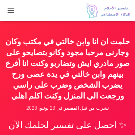
ت
ب
د
ي
ل
حلمت ان انا وابن خالتي في مكتب وكان
ا
ل
وجارنى مرحبا مجود وكانو بتصايحو على
ت
ن
صور مادري ايش وتضاربو وكنت انا أفرع
ق
بينهم وابن خالتي في يدة عصى ورح
ل
يضرب الشخص وضرب على راسي
ورجعت الي المنزل وكنت اكلم اهلي
نشرت من قبل
المفسر
في
23 يونيو، 2023
✨ احصل على تفسير لحلمك الآن