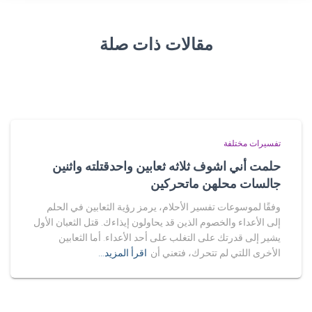
مقالات ذات صلة
تفسيرات مختلفة
حلمت أني اشوف ثلاثه ثعابين واحدقتلته واثنين
جالسات محلهن ماتحركين
وفقًا لموسوعات تفسير الأحلام، يرمز رؤية الثعابين في الحلم
إلى الأعداء والخصوم الذين قد يحاولون إيذاءك. قتل الثعبان الأول
يشير إلى قدرتك على التغلب على أحد الأعداء. أما الثعابين
الأخرى اللتي لم تتحرك، فتعني أن
اقرأ المزيد…