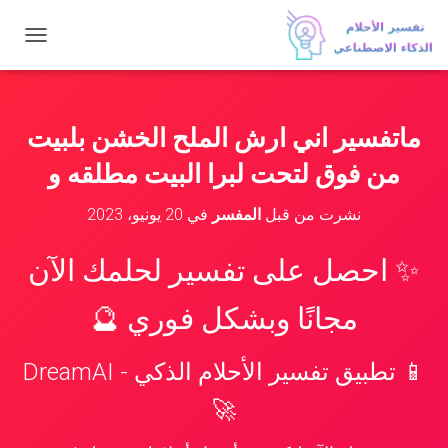
ت
ب
د
ي
ل
ماتفسير اني ارش الملح الخشن بلبيت
ا
ل
من فوق لتحت لبرا البيت مطلقه و
ت
ن
نشرت من قبل
المفسر
في
20 يونيو، 2023
ق
ل
✨ احصل على تفسير لحلمك الآن
مجانًا وبشكل فوري 🔮
📱 تطبيق تفسير الأحلام الذكي - DreamAI
🚀