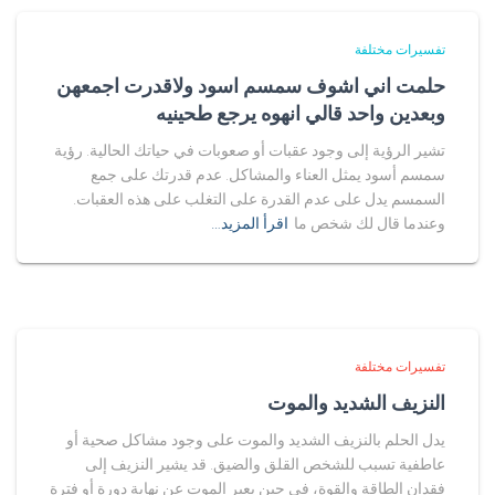
تفسيرات مختلفة
حلمت اني اشوف سمسم اسود ولاقدرت اجمعهن
وبعدين واحد قالي انهوه يرجع طحينيه
تشير الرؤية إلى وجود عقبات أو صعوبات في حياتك الحالية. رؤية
سمسم أسود يمثل العناء والمشاكل. عدم قدرتك على جمع
السمسم يدل على عدم القدرة على التغلب على هذه العقبات.
وعندما قال لك شخص ما
اقرأ المزيد…
تفسيرات مختلفة
النزيف الشديد والموت
يدل الحلم بالنزيف الشديد والموت على وجود مشاكل صحية أو
عاطفية تسبب للشخص القلق والضيق. قد يشير النزيف إلى
فقدان الطاقة والقوة، في حين يعبر الموت عن نهاية دورة أو فترة