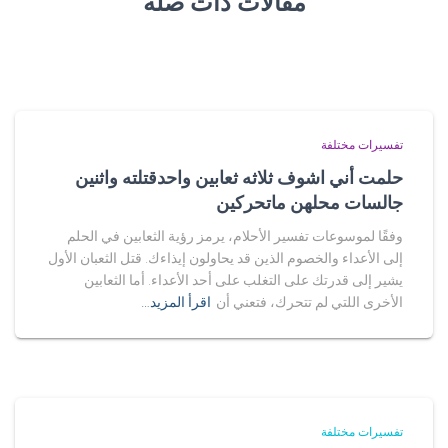
مقالات ذات صلة
تفسيرات مختلفة
حلمت أني اشوف ثلاثه ثعابين واحدقتلته واثنين
جالسات محلهن ماتحركين
وفقًا لموسوعات تفسير الأحلام، يرمز رؤية الثعابين في الحلم
إلى الأعداء والخصوم الذين قد يحاولون إيذاءك. قتل الثعبان الأول
يشير إلى قدرتك على التغلب على أحد الأعداء. أما الثعابين
الأخرى اللتي لم تتحرك، فتعني أن
اقرأ المزيد…
تفسيرات مختلفة