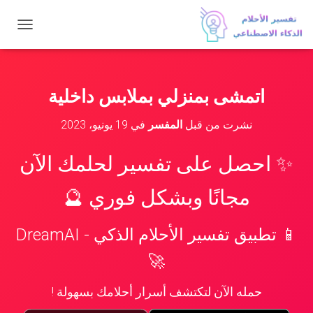
ت
ب
د
ي
ل
اتمشى بمنزلي بملابس داخلية
ا
ل
نشرت من قبل
المفسر
في
19 يونيو، 2023
ت
ن
ق
✨ احصل على تفسير لحلمك الآن
ل
مجانًا وبشكل فوري 🔮
📱 تطبيق تفسير الأحلام الذكي - DreamAI
🚀
حمله الآن لتكتشف أسرار أحلامك بسهولة !