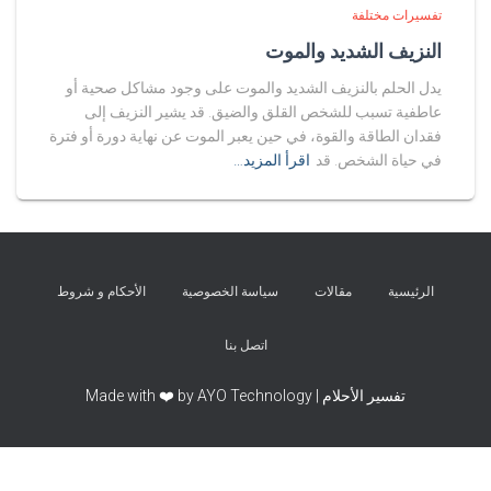
تفسيرات مختلفة
النزيف الشديد والموت
يدل الحلم بالنزيف الشديد والموت على وجود مشاكل صحية أو
عاطفية تسبب للشخص القلق والضيق. قد يشير النزيف إلى
فقدان الطاقة والقوة، في حين يعبر الموت عن نهاية دورة أو فترة
في حياة الشخص. قد
اقرأ المزيد…
الرئيسية
مقالات
سياسة الخصوصية
الأحكام و شروط
اتصل بنا
تفسير الأحلام | Made with ❤️ by AYO Technology
Exit mobile version