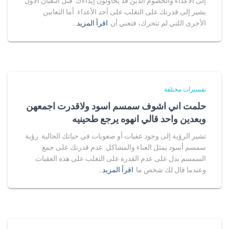
إلى الأعداء والخصوم الذين قد يحاولون إيذاءك. قتل الثعبان الأول
يشير إلى قدرتك على التغلب على أحد الأعداء. أما الثعابين
الأخرى اللتي لم تتحرك، فتعني أن
اقرأ المزيد…
تفسيرات مختلفة
حلمت اني اشوف سمسم اسود ولاقدرت اجمعهن
وبعدين واحد قالي انهوه يرجع طحينيه
تشير الرؤية إلى وجود عقبات أو صعوبات في حياتك الحالية. رؤية
سمسم أسود يمثل العناء والمشاكل. عدم قدرتك على جمع
السمسم يدل على عدم القدرة على التغلب على هذه العقبات.
وعندما قال لك شخص ما
اقرأ المزيد…