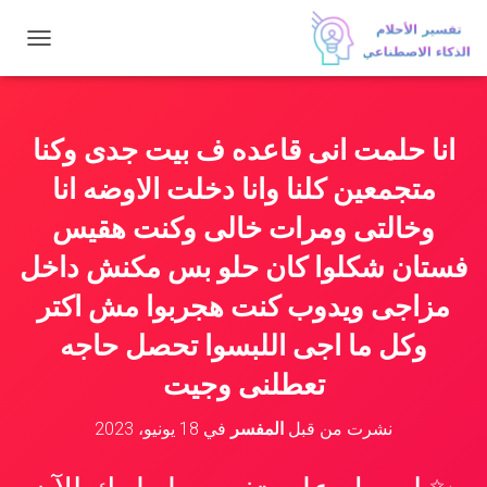
ت
ب
د
ي
ل
انا حلمت انى قاعده ف بيت جدى وكنا
ا
ل
متجمعين كلنا وانا دخلت الاوضه انا
ت
ن
وخالتى ومرات خالى وكنت هقيس
ق
فستان شكلوا كان حلو بس مكنش داخل
ل
مزاجى ويدوب كنت هجربوا مش اكتر
وكل ما اجى اللبسوا تحصل حاجه
تعطلنى وجيت
نشرت من قبل
المفسر
في
18 يونيو، 2023