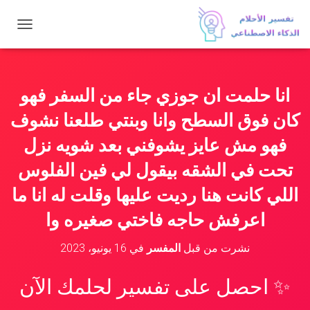
ت
ب
د
ي
ل
انا حلمت ان جوزي جاء من السفر فهو
ا
ل
كان فوق السطح وانا وبنتي طلعنا نشوف
ت
ن
فهو مش عايز يشوفني بعد شويه نزل
ق
تحت في الشقه بيقول لي فين الفلوس
ل
اللي كانت هنا رديت عليها وقلت له انا ما
اعرفش حاجه فاختي صغيره وا
نشرت من قبل
المفسر
في
16 يونيو، 2023
✨ احصل على تفسير لحلمك الآن