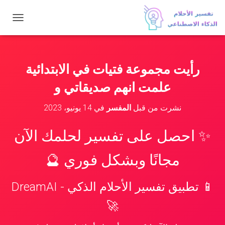
ت
ب
د
ي
ل
رأيت مجموعة فتيات في الابتدائية
ا
ل
علمت انهم صديقاتي و
ت
ن
نشرت من قبل
المفسر
في
14 يونيو، 2023
ق
ل
✨ احصل على تفسير لحلمك الآن
مجانًا وبشكل فوري 🔮
📱 تطبيق تفسير الأحلام الذكي - DreamAI
🚀