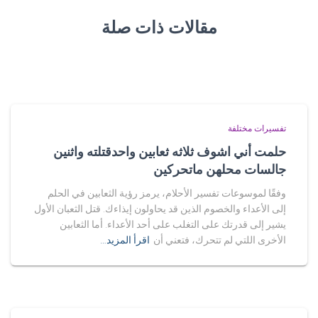
مقالات ذات صلة
تفسيرات مختلفة
حلمت أني اشوف ثلاثه ثعابين واحدقتلته واثنين
جالسات محلهن ماتحركين
وفقًا لموسوعات تفسير الأحلام، يرمز رؤية الثعابين في الحلم
إلى الأعداء والخصوم الذين قد يحاولون إيذاءك. قتل الثعبان الأول
يشير إلى قدرتك على التغلب على أحد الأعداء. أما الثعابين
الأخرى اللتي لم تتحرك، فتعني أن
اقرأ المزيد…