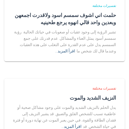
تفسيرات مختلفة
حلمت اني اشوف سمسم اسود ولاقدرت اجمعهن
وبعدين واحد قالي انهوه يرجع طحينيه
تشير الرؤية إلى وجود عقبات أو صعوبات في حياتك الحالية. رؤية
سمسم أسود يمثل العناء والمشاكل. عدم قدرتك على جمع
السمسم يدل على عدم القدرة على التغلب على هذه العقبات.
وعندما قال لك شخص ما
اقرأ المزيد…
تفسيرات مختلفة
النزيف الشديد والموت
يدل الحلم بالنزيف الشديد والموت على وجود مشاكل صحية أو
عاطفية تسبب للشخص القلق والضيق. قد يشير النزيف إلى
فقدان الطاقة والقوة، في حين يعبر الموت عن نهاية دورة أو فترة
في حياة الشخص. قد
اقرأ المزيد…