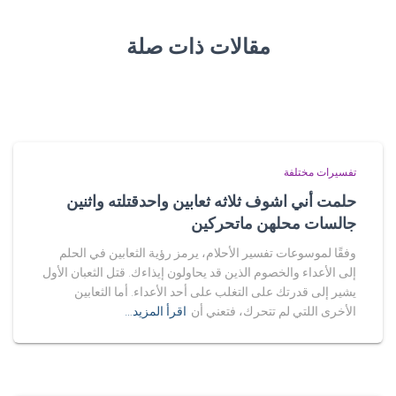
مقالات ذات صلة
تفسيرات مختلفة
حلمت أني اشوف ثلاثه ثعابين واحدقتلته واثنين
جالسات محلهن ماتحركين
وفقًا لموسوعات تفسير الأحلام، يرمز رؤية الثعابين في الحلم
إلى الأعداء والخصوم الذين قد يحاولون إيذاءك. قتل الثعبان الأول
يشير إلى قدرتك على التغلب على أحد الأعداء. أما الثعابين
الأخرى اللتي لم تتحرك، فتعني أن
اقرأ المزيد…