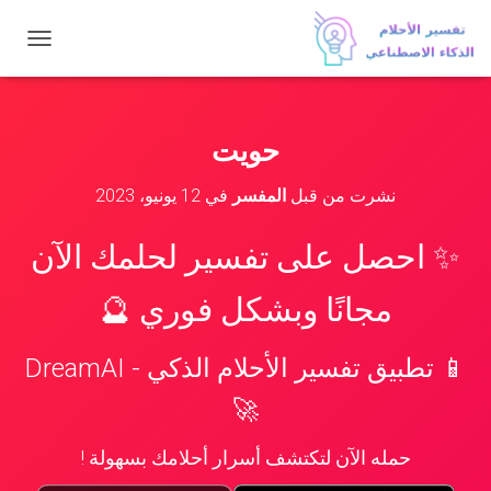
ت
ب
د
ي
ل
حويت
ا
ل
نشرت من قبل
المفسر
في
12 يونيو، 2023
ت
ن
ق
✨ احصل على تفسير لحلمك الآن
ل
مجانًا وبشكل فوري 🔮
📱 تطبيق تفسير الأحلام الذكي - DreamAI
🚀
حمله الآن لتكتشف أسرار أحلامك بسهولة !