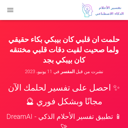
ت
ب
د
ي
ل
حلمت ان قلبي كان بيبكي بكاء حقيقي
ا
ل
ولما صحيت لقيت دقات قلبي مختنقه
ت
ن
كان بيبكي بجد
ق
ل
نشرت من قبل
المفسر
في
11 يونيو، 2023
✨ احصل على تفسير لحلمك الآن
مجانًا وبشكل فوري 🔮
📱 تطبيق تفسير الأحلام الذكي - DreamAI
🚀