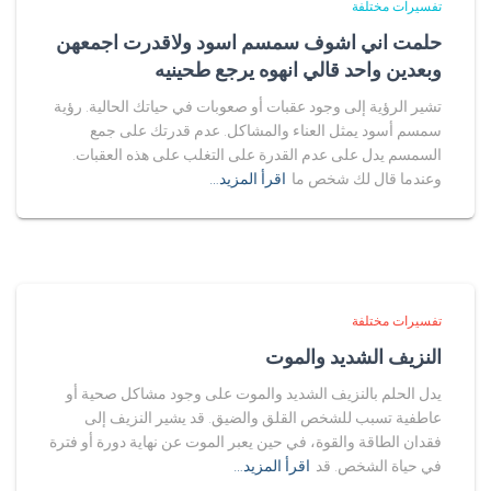
تفسيرات مختلفة
حلمت اني اشوف سمسم اسود ولاقدرت اجمعهن
وبعدين واحد قالي انهوه يرجع طحينيه
تشير الرؤية إلى وجود عقبات أو صعوبات في حياتك الحالية. رؤية
سمسم أسود يمثل العناء والمشاكل. عدم قدرتك على جمع
السمسم يدل على عدم القدرة على التغلب على هذه العقبات.
وعندما قال لك شخص ما
اقرأ المزيد…
تفسيرات مختلفة
النزيف الشديد والموت
يدل الحلم بالنزيف الشديد والموت على وجود مشاكل صحية أو
عاطفية تسبب للشخص القلق والضيق. قد يشير النزيف إلى
فقدان الطاقة والقوة، في حين يعبر الموت عن نهاية دورة أو فترة
في حياة الشخص. قد
اقرأ المزيد…