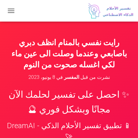
ت
ب
د
ي
ل
رايت نفسي بالمنام انظف دبري
ا
ل
باصابعي وعندما وصلت الى عين ماء
ت
ن
لكي اغسله صحوت من النوم
ق
ل
نشرت من قبل
المفسر
في
8 يونيو، 2023
✨ احصل على تفسير لحلمك الآن
مجانًا وبشكل فوري 🔮
📱 تطبيق تفسير الأحلام الذكي - DreamAI
🚀