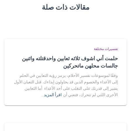
مقالات ذات صلة
تفسيرات مختلفة
حلمت أني اشوف ثلاثه ثعابين واحدقتلته واثنين
جالسات محلهن ماتحركين
وفقًا لموسوعات تفسير الأحلام، يرمز رؤية الثعابين في الحلم
إلى الأعداء والخصوم الذين قد يحاولون إيذاءك. قتل الثعبان الأول
يشير إلى قدرتك على التغلب على أحد الأعداء. أما الثعابين
الأخرى اللتي لم تتحرك، فتعني أن
اقرأ المزيد…