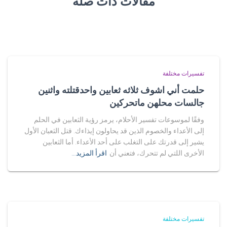
مقالات ذات صلة
تفسيرات مختلفة
حلمت أني اشوف ثلاثه ثعابين واحدقتلته واثنين
جالسات محلهن ماتحركين
وفقًا لموسوعات تفسير الأحلام، يرمز رؤية الثعابين في الحلم
إلى الأعداء والخصوم الذين قد يحاولون إيذاءك. قتل الثعبان الأول
يشير إلى قدرتك على التغلب على أحد الأعداء. أما الثعابين
الأخرى اللتي لم تتحرك، فتعني أن
اقرأ المزيد…
تفسيرات مختلفة