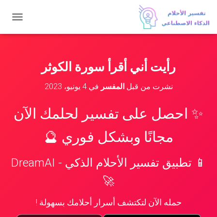
ت
ب
د
ي
ل
رأيت أني أقرأ سورة الكوثر
ا
ل
نشرت من قبل
المفسر
في
4 يونيو، 2023
ت
ن
ق
✨ احصل على تفسير لحلمك الآن
ل
مجانًا وبشكل فوري 🔮
📱 تطبيق تفسير الأحلام الذكي - DreamAI
🚀
حمله الآن لتكتشف أسرار أحلامك بسهولة !