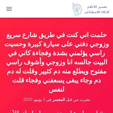
ت
ب
د
ي
ل
حلمت اني كنت في طريق شارع سريع
ا
ل
وزوجي دفني على سيارة كبيرة وحسيت
ت
ن
راسي يؤلمني بشدة وفجاءة كاني في
ق
البيت جالسه انا وزوجي وأشوف راسي
ل
مفتوح ويطلع منه دم كثيير وقلت له دم
دم وجاء يبغى يسعفني وفجاء قلت
لنفس
نشرت من قبل
المفسر
في
3 يونيو، 2023