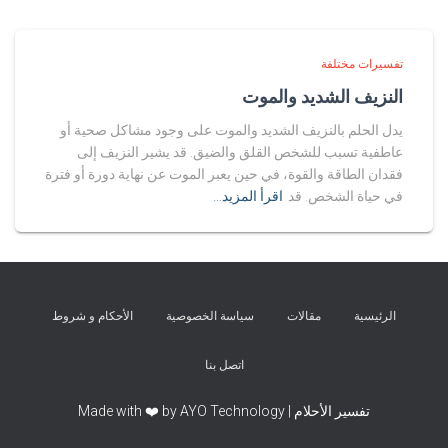
تفسيرات مختلفة
النزيف الشديد والموت
يدل الحلم بالنزيف الشديد والموت على وجود مشاكل صحية أو
عاطفية تسبب للشخص القلق والضيق. قد يشير النزيف إلى
فقدان الطاقة والقوة، في حين يعبر الموت عن نهاية دورة أو فترة
في حياة الشخص. قد
اقرأ المزيد…
الرئيسية
مقالات
سياسة الخصوصية
الأحكام و شروط
اتصل بنا
تفسير الأحلام | Made with ❤️ by AYO Technology