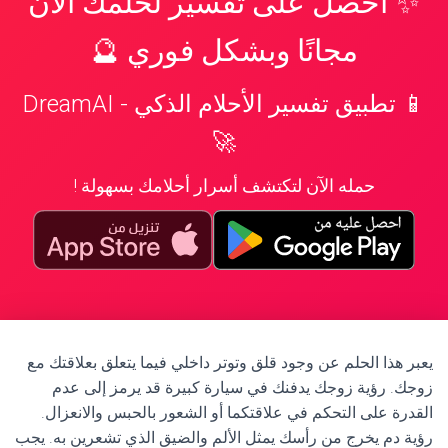
✨ احصل على تفسير لحلمك الآن
مجانًا وبشكل فوري 🔮
📱 تطبيق تفسير الأحلام الذكي - DreamAI
🚀
حمله الآن لتكتشف أسرار أحلامك بسهولة !
يعبر هذا الحلم عن وجود قلق وتوتر داخلي فيما يتعلق بعلاقتك مع
زوجك. رؤية زوجك يدفنك في سيارة كبيرة قد يرمز إلى عدم
القدرة على التحكم في علاقتكما أو الشعور بالحبس والانعزال.
رؤية دم يخرج من رأسك يمثل الألم والضيق الذي تشعرين به. يجب