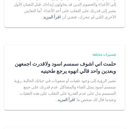
إلى الأعداء والخصوم الذين قد يحاولون إيذاءك. قتل الثعبان الأول
يشير إلى قدرتك على التغلب على أحد الأعداء. أما الثعابين
الأخرى اللتي لم تتحرك، فتعني أن
اقرأ المزيد…
تفسيرات مختلفة
حلمت اني اشوف سمسم اسود ولاقدرت اجمعهن
وبعدين واحد قالي انهوه يرجع طحينيه
تشير الرؤية إلى وجود عقبات أو صعوبات في حياتك الحالية. رؤية
سمسم أسود يمثل العناء والمشاكل. عدم قدرتك على جمع
السمسم يدل على عدم القدرة على التغلب على هذه العقبات.
وعندما قال لك شخص ما
اقرأ المزيد…