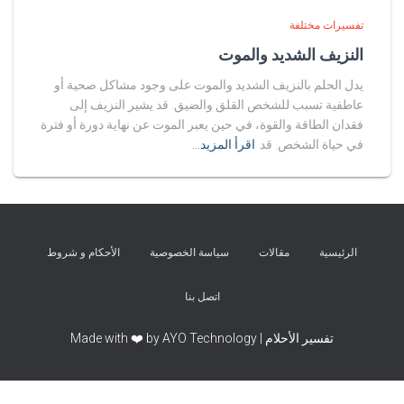
تفسيرات مختلفة
النزيف الشديد والموت
يدل الحلم بالنزيف الشديد والموت على وجود مشاكل صحية أو
عاطفية تسبب للشخص القلق والضيق. قد يشير النزيف إلى
فقدان الطاقة والقوة، في حين يعبر الموت عن نهاية دورة أو فترة
في حياة الشخص. قد
اقرأ المزيد…
الرئيسية
مقالات
سياسة الخصوصية
الأحكام و شروط
اتصل بنا
تفسير الأحلام | Made with ❤️ by AYO Technology