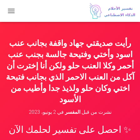
ت
ب
د
ي
ل
رأيت صديقتي جهاد واقفة بجانب عنب
ا
ل
اسود وأختي وفتيحة جالسة بجنب عنب
ت
ن
أحمر وكلا العنب حلو ولكن أنا إخترت أن
ق
آكل من العنب الاحمر الذي بجانب فتيحة
ل
اختي وكان حلو ولذيذ جدا وأطيب من
الأسود
نشرت من قبل
المفسر
في
2 يونيو، 2023
✨ احصل على تفسير لحلمك الآن