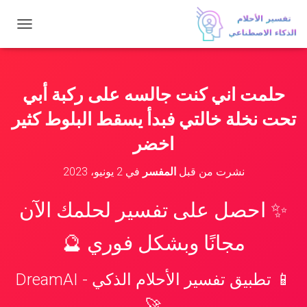
ت
ب
د
ي
ل
حلمت اني كنت جالسه على ركبة أبي
ا
ل
تحت نخلة خالتي فبدأ يسقط البلوط كثير
ت
ن
اخضر
ق
ل
نشرت من قبل
المفسر
في
2 يونيو، 2023
✨ احصل على تفسير لحلمك الآن
مجانًا وبشكل فوري 🔮
📱 تطبيق تفسير الأحلام الذكي - DreamAI
🚀