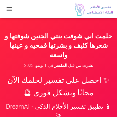
ت
ب
د
ي
ل
حلمت اني شوفت بنتي الجنين شوفتها و
ا
ل
شعرها كثيف و بشرتها قمحيه و عينها
ت
ن
واسعه
ق
ل
نشرت من قبل
المفسر
في
1 يونيو، 2023
✨ احصل على تفسير لحلمك الآن
مجانًا وبشكل فوري 🔮
📱 تطبيق تفسير الأحلام الذكي - DreamAI
🚀