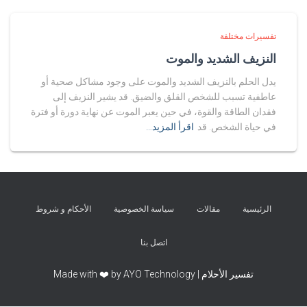
تفسيرات مختلفة
النزيف الشديد والموت
يدل الحلم بالنزيف الشديد والموت على وجود مشاكل صحية أو
عاطفية تسبب للشخص القلق والضيق. قد يشير النزيف إلى
فقدان الطاقة والقوة، في حين يعبر الموت عن نهاية دورة أو فترة
في حياة الشخص. قد
اقرأ المزيد…
الرئيسية
مقالات
سياسة الخصوصية
الأحكام و شروط
اتصل بنا
تفسير الأحلام | Made with ❤️ by AYO Technology