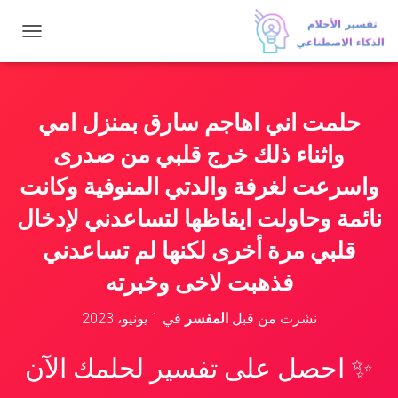
ت
ب
د
ي
ل
حلمت اني اهاجم سارق بمنزل امي
ا
ل
واثناء ذلك خرج قلبي من صدرى
ت
ن
واسرعت لغرفة والدتي المنوفية وكانت
ق
نائمة وحاولت ايقاظها لتساعدني لإدخال
ل
قلبي مرة أخرى لكنها لم تساعدني
فذهبت لاخى وخبرته
نشرت من قبل
المفسر
في
1 يونيو، 2023
✨ احصل على تفسير لحلمك الآن