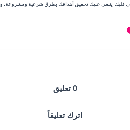
ى قلبك. ينبغي عليك تحقيق أهدافك بطرق شرعية ومشروعة، والا
0 تعليق
اترك تعليقاً