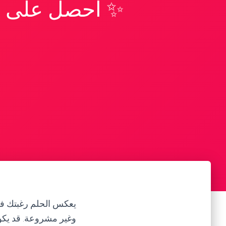
✨ احصل على تف
يعكس الحلم رغبتك في 
وغير مشروعة. قد يكون