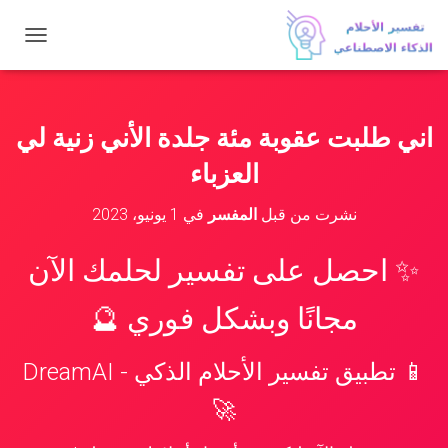
ت
ب
د
ي
ل
اني طلبت عقوبة مئة جلدة الأني زنية لي
ا
ل
العزباء
ت
ن
نشرت من قبل
المفسر
في
1 يونيو، 2023
ق
ل
✨ احصل على تفسير لحلمك الآن
مجانًا وبشكل فوري 🔮
📱 تطبيق تفسير الأحلام الذكي - DreamAI
🚀