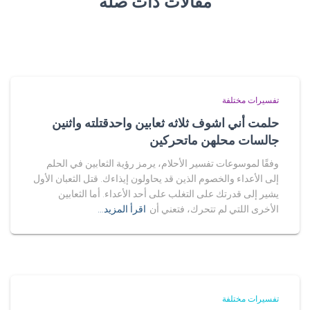
مقالات ذات صلة
تفسيرات مختلفة
حلمت أني اشوف ثلاثه ثعابين واحدقتلته واثنين
جالسات محلهن ماتحركين
وفقًا لموسوعات تفسير الأحلام، يرمز رؤية الثعابين في الحلم
إلى الأعداء والخصوم الذين قد يحاولون إيذاءك. قتل الثعبان الأول
يشير إلى قدرتك على التغلب على أحد الأعداء. أما الثعابين
الأخرى اللتي لم تتحرك، فتعني أن
اقرأ المزيد…
تفسيرات مختلفة