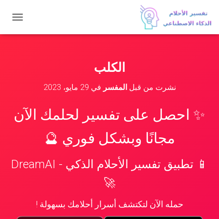
ت
ب
د
ي
ل
الكلب
ا
ل
نشرت من قبل
المفسر
في
29 مايو، 2023
ت
ن
ق
✨ احصل على تفسير لحلمك الآن
ل
مجانًا وبشكل فوري 🔮
📱 تطبيق تفسير الأحلام الذكي - DreamAI
🚀
حمله الآن لتكتشف أسرار أحلامك بسهولة !