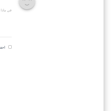
في ماذا 
احفظ