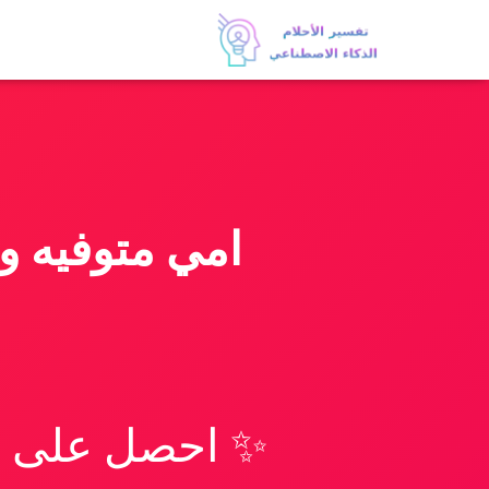
امي متوفيه و
✨ احصل على تف