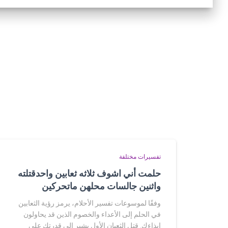
تفسيرات مختلفة
حلمت أني اشوف ثلاثه ثعابين واحدقتلته
واثنين جالسات محلهن ماتحركين
وفقًا لموسوعات تفسير الأحلام، يرمز رؤية الثعابين
في الحلم إلى الأعداء والخصوم الذين قد يحاولون
إيذاءك. قتل الثعبان الأول يشير إلى قدرتك على