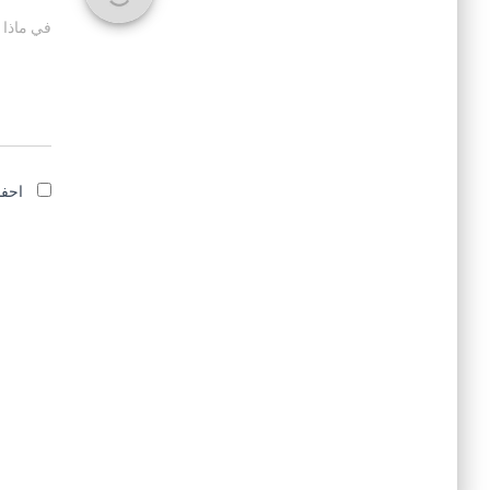
في ماذا 
احفظ