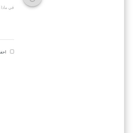
في ماذا 
احفظ