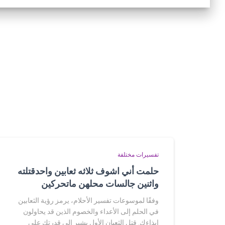
تفسيرات مختلفة
حلمت أني اشوف ثلاثه ثعابين واحدقتلته
واثنين جالسات محلهن ماتحركين
وفقًا لموسوعات تفسير الأحلام، يرمز رؤية الثعابين
في الحلم إلى الأعداء والخصوم الذين قد يحاولون
إيذاءك. قتل الثعبان الأول يشير إلى قدرتك على