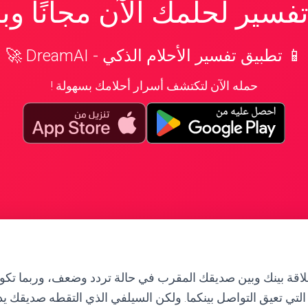
سير لحلمك الآن مجانًا و
📱 تطبيق تفسير الأحلام الذكي - DreamAI 🚀
حمله الآن لتكتشف أسرار أحلامك بسهولة !
علاقة بينك وبين صديقك المقرب في حالة تردد وضعف، وربما تك
التي تعيق التواصل بينكما. ولكن السيلفي الذي التقطه صديقك يد