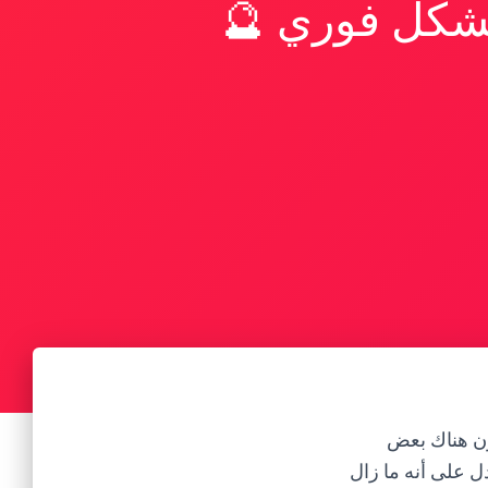
بشكل فوري 🔮
ون هناك بعض
ل على أنه ما زال