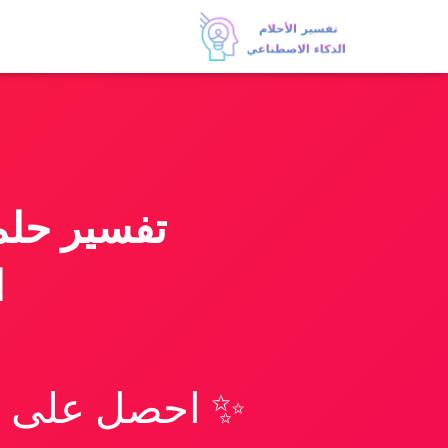
تفسير حلم 
ا
✨ احصل على تف