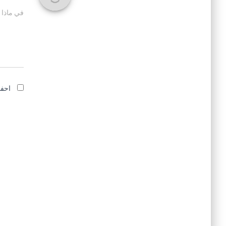
في ماذا 
احفظ