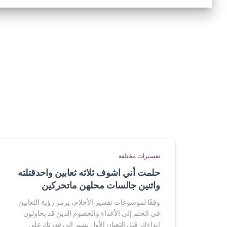
تفسيرات مختلفة
حلمت أني اشوف ثلاثه ثعابين واحدقتلته
واثنين جالسات محلهن ماتحركين
وفقًا لموسوعات تفسير الأحلام، يرمز رؤية الثعابين
في الحلم إلى الأعداء والخصوم الذين قد يحاولون
إيذاءك. قتل الثعبان الأول يشير إلى قدرتك على